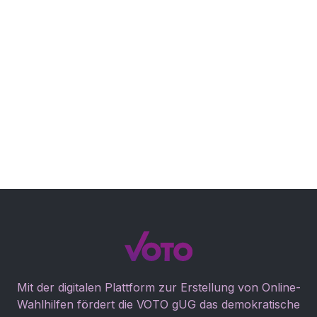
PRODUKT
Das neue VOTO Portal - Erstellung
eigener Wahlhilfe jetzt noch
leichter
Blog Post lesen

Mit der digitalen Plattform zur Erstellung von Online-
Wahlhilfen fördert die VOTO gUG das demokratische